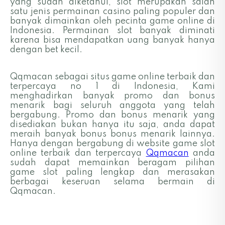
yang sudah diketahui, slot merupakan salah
satu jenis permainan casino paling populer dan
banyak dimainkan oleh pecinta game online di
Indonesia. Permainan slot banyak diminati
karena bisa mendapatkan uang banyak hanya
dengan bet kecil.
Qqmacan sebagai situs game online terbaik dan
terpercaya no 1 di Indonesia, Kami
menghadirkan banyak promo dan bonus
menarik bagi seluruh anggota yang telah
bergabung. Promo dan bonus menarik yang
disediakan bukan hanya itu saja, anda dapat
meraih banyak bonus bonus menarik lainnya.
Hanya dengan bergabung di website game slot
online terbaik dan terpercaya
Qqmacan
anda
sudah dapat memainkan beragam pilihan
game slot paling lengkap dan merasakan
berbagai keseruan selama bermain di
Qqmacan.